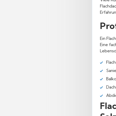
Flachda
Erfahrun
Pro
Ein Flac
Eine fa
Lebensd
Flac
Sani
Balk
Dach
Abdi
Fla