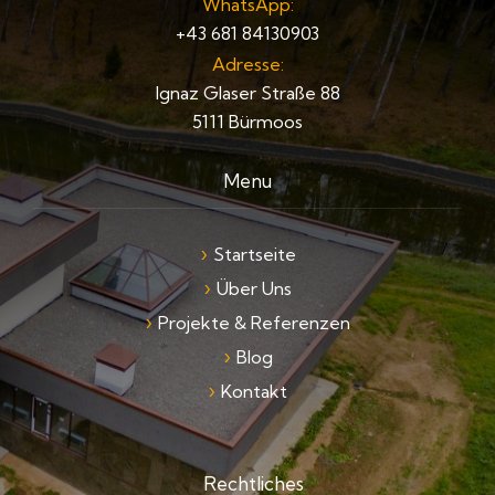
WhatsApp:
+43 681 84130903
Adresse:
Ignaz Glaser Straße 88
5111 Bürmoos
Menu
Startseite
Über Uns
Projekte & Referenzen
Blog
Kontakt
Rechtliches