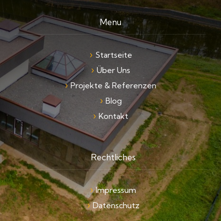
Menu
Startseite
Über Uns
Projekte & Referenzen
Blog
Kontakt
Rechtliches
Impressum
Datenschutz