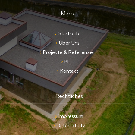
Menu
Startseite
Über Uns
Projekte & Referenzen
Blog
Kontakt
Rechtliches
Impressum
Datenschutz