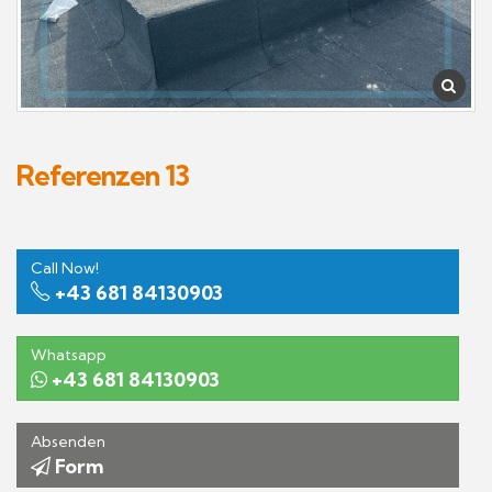
Referenzen 13
Call Now!
+43 681 84130903
Whatsapp
+43 681 84130903
Absenden
Form