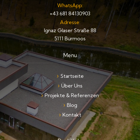
WhatsApp:
+43 681 84130903
Adresse:
Ignaz Glaser Straße 88
5111 Bürmoos
Menu
Startseite
Über Uns
Projekte & Referenzen
Blog
Kontakt