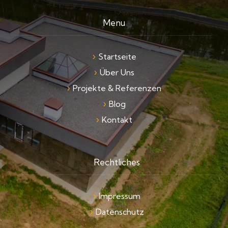
Menu
Startseite
Über Uns
Projekte & Referenzen
Blog
Kontakt
Rechtliches
Impressum
Datenschutz