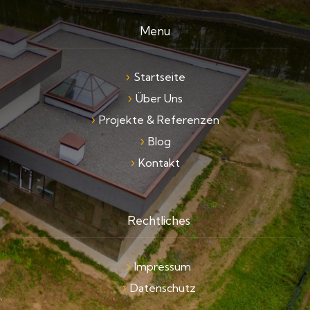
Menu
Startseite
Über Uns
Projekte & Referenzen
Blog
Kontakt
Rechtliches
Impressum
Datenschutz